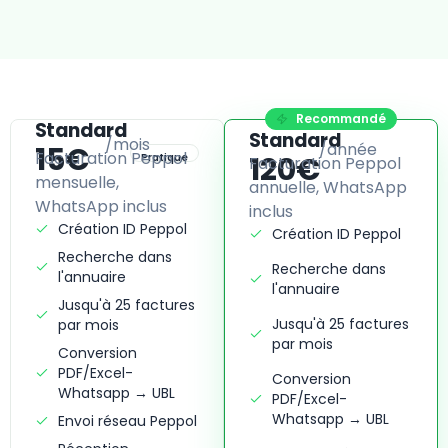
Recommandé
Standard
Standard
/mois
/année
15€
Facturation Peppol
120€
Pratique
Facturation Peppol
mensuelle,
annuelle, WhatsApp
WhatsApp inclus
inclus
Création ID Peppol
Création ID Peppol
Recherche dans
Recherche dans
l'annuaire
l'annuaire
Jusqu'à 25 factures
Jusqu'à 25 factures
par mois
par mois
Conversion
PDF/Excel-
Conversion
Whatsapp → UBL
PDF/Excel-
Whatsapp → UBL
Envoi réseau Peppol