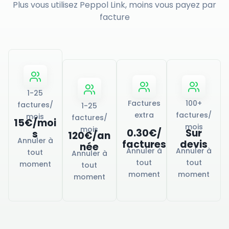
Plus vous utilisez Peppol Link, moins vous payez par
facture
1-25
Factures
100+
factures/
1-25
extra
factures/
mois
factures/
15€/moi
mois
mois
0.30€/
Sur
s
120€/an
Annuler à
factures
devis
née
Annuler à
Annuler à
tout
Annuler à
tout
tout
moment
tout
moment
moment
moment