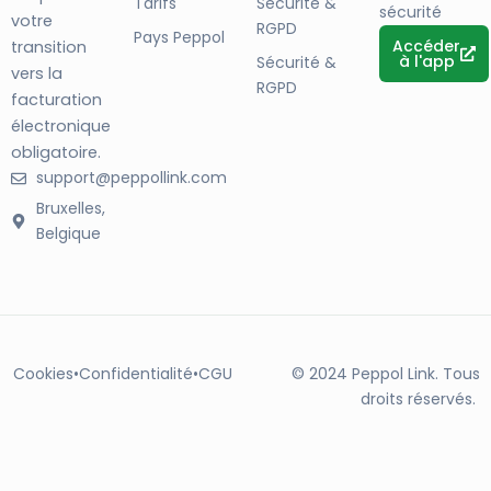
Tarifs
Sécurité &
sécurité
votre
RGPD
Pays Peppol
Accéder
transition
à l'app
Sécurité &
vers la
RGPD
facturation
électronique
obligatoire.
support@peppollink.com
Bruxelles,
Belgique
Cookies
•
Confidentialité
•
CGU
© 2024 Peppol Link. Tous
droits réservés.