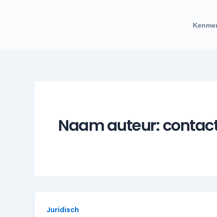
Ga
naar
Kenme
de
inhoud
Naam auteur: contac
Juridisch